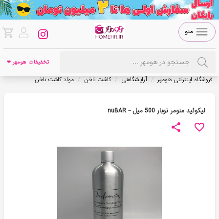
منو
تخفیفات هومهر ❤
/
/
/
فروشگاه اینترنتی هومهر
آرایشگاهی
کاشت ناخن
مواد کاشت ناخن
لیکوئید منومر نوبار 500 میل - nuBAR