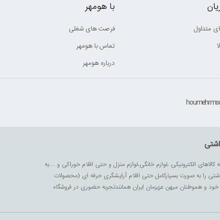
ان
با هومهر
ی متداول
فرصت های شغلی
ا
تماس با هومهر
درباره هومهر
اشتی
ه کالاهای الکترونیکی ،لوازم خانگی،لوازم منزل و حتی اقلام خوراکی و ....به
داشتی را به صورت بسیارکامل حتی اقلام آرایشگری حرفه ای (محصولات
زیز خود و هموطنان میهن عزیزمان ایران همانندتجربه حضوری در فروشگاه