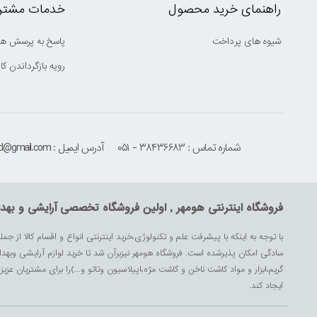
راهنمای خرید محصول
خدمات مشتری
شیوه های پرداخت
پاسخ به پرسش ها
رویه بازگرداندن کال
شماره تماس : ۳۸۴۳۶۶۸۳ - ۰۵۱
آدرس ایمیل : houmehrmsd@gmail.com
فروشگاه اینترنتی هومهر , اولین فروشگاه تخصصی آرایشی و بهد
با توجه به اینکه با پیشرفت علم و تکنولوژی،خرید اینترنتی انواع و اقسام کالا از جمل
سادگی امکان پذیرشده است. فروشگاه هومهر نیزبرآن شد تا خرید لوازم آرایشی وبه
گریم،ابزار و مواد کاشت ناخن و کاشت مژه،اپیلاسیون وتاتو و...)را برای مشتریان ع
ایجاد کند.