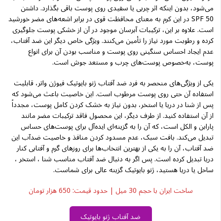
می‌شود، بدون اینکه اثر چربی یا سفیدی روی پوست باقی بگذارد. داشتن
SPF 50 در این کرم به معنای محافظت قوی در برابر اشعه‌های مضر خورشید
است. علاوه بر این، ترکیبات آبرسان موجود در آن از خشکی پوست جلوگیری
کرده و رطوبت مورد نیاز را تأمین می‌کنند. ویژگی خاص دیگر این ضد آفتاب،
عدم ایجاد احساس سنگینی روی پوست و مناسب بودن آن برای انواع
پوست، به‌خصوص پوست‌های چرب و مستعد جوش است.
یکی از ویژگی‌های منحصر به فرد ضد آفتاب ژنو بایوتیک فیوژن واتر، قابلیت
استفاده آن حتی روی پوست مرطوب است. این خاصیت باعث می‌شود که
پس از شنا در دریا یا استخر، بدون نیاز به خشک کردن کامل پوست، مجدداً
از آن استفاده کنید. از طرف دیگر، این محصول فاقد ترکیبات مضر مانند
پارابن و الکل است، که آن را به گزینه‌ای ایده‌آل برای پوست‌های حساس
تبدیل می‌کند. بافت سبک، عدم مسدود کردن منافذ و خاصیت ضدآب این
ضد آفتاب، آن را به یکی از بهترین انتخاب‌ها برای روزهای گرم و آفتابی کنار
دریا تبدیل کرده است. پس اگر به دنبال ضد آفتاب مناسب شنا ، استخر ،
ساحل یا دریا هستید، ژنو بایوتیک گزینه عالی برای شماست.
ساخت ایران با حجم 30 میل | حدود قیمت: 650 هزار تومان
ضد آفتاب ژنو بایوتیک